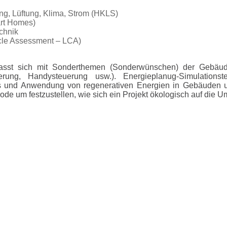
g, Lüftung, Klima, Strom (HKLS)
rt Homes)
chnik
cle Assessment – LCA)
asst sich mit Sonderthemen (Sonderwünschen) der Gebäude
rung, Handysteuerung usw.). Energieplanug-Simulationst
s und Anwendung von regenerativen Energien in Gebäuden u
de um festzustellen, wie sich ein Projekt ökologisch auf die U